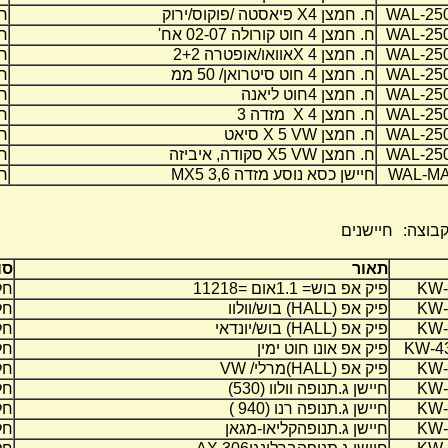
WAL-25
ח. חמצן 4
X
פיאסטה /פוקוס/ירוק
חל
WAL-25
ח. חמצן 4 חוט קורולה 02-07 אח'
חל
WAL-25
ח. חמצן
X 4
אוואו/אופטרה 2+2
חל
WAL-25
ח. חמצן 4 חוט סיטרואן/ 50 ממ
חל
WAL-25
ח. חמצן 4חוט ליאנה
חל
WAL-25
ח. חמצן
X 4
מזדה 3
חל
WAL-25
ח. חמצן
X 5 VW
סיאט
חל
WAL-25
ח. חמצן
X5 VW
סקודה, איביזה
חל
WAL-M
חיישן כסא נוסע מזדה 3,6
MX5
חל
קבוצה:
חיישנים
תאור
סו
KW-
פיק אפ בוש= 1.1אום =11218
חל
KW-
פיק אפ (
HALL
) בוש/וולוו
חל
KW-
פיק אפ (
HALL
) בוש/יונדאי
חל
KW-4
פיק אפ אונו חוט ימין
חל
KW-
פיק אפ (
HALL
)מרלי/
VW
חל
KW-
חיישן ג.תנופה וולוו (530)
חל
KW-
חיישן ג.תנופה רנו (940 )
חל
KW-
חיישן ג.תנופהקליאו-מגאן
חל