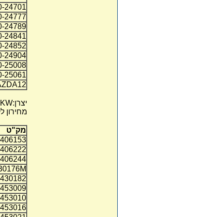
0-24701
0-24777
0-24789
0-24841
0-24852
0-24904
0-25008
0-25061
AZDA12
יצרן:
KW
מחירון ל
מק"ט
406153
406222
406244
30176M
430182
453009
453010
453016