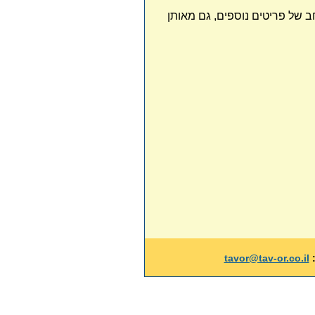
חב של פריטים נוספים, גם מאותן
:
tavor@tav-or.co.il