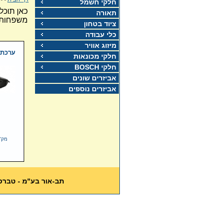
חלקי חשמל
כאן תוכל
תאורה
משפחות 
ציוד בטחון
כלי עבודה
מיזוג אוויר
ערכת 
חלקי מכונאות
חלקי BOSCH
אביזרים שונים
אביזרים נוספים
מק"ט: -24-v
תב-אור בע"מ - טברסקי 12 תל אביב טל: 03-5617389 פקס: 0