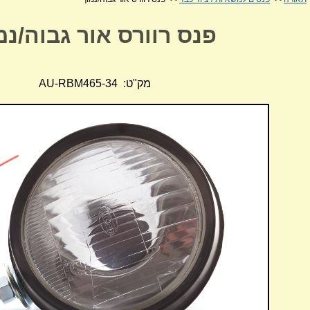
פנס רוורס אור גבוה/נמ
מק"ט: AU-RBM465-34