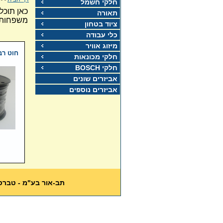
חלקי חשמל
כאן תוכל
תאורה
משפחות 
ציוד בטחון
כלי עבודה
מיזוג אוויר
חוט רב גידי 
חלקי מכונאות
חלקי BOSCH
אביזרים שונים
אביזרים נוספים
תב-אור בע"מ - טברסקי 12 תל אביב טל: 03-5617389 פקס: 0