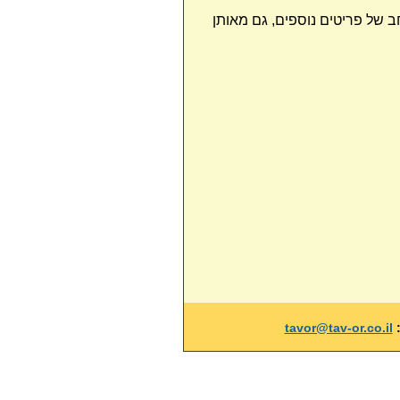
חב של פריטים נוספים, גם מאותן
:
tavor@tav-or.co.il