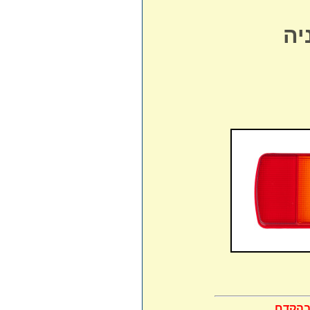
יה
בהקדם.