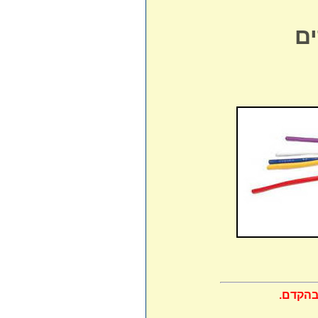
ם
בהקדם.